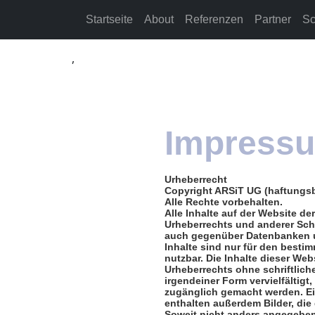
Startseite
About
Referenzen
Partner
Sc
,
Impress
Urheberrecht
Copyright ARSiT UG (haftungsb
Alle Rechte vorbehalten.
Alle Inhalte auf der Website d
Urheberrechts und anderer Sch
auch gegenüber Datenbanken u
Inhalte sind nur für den besti
nutzbar. Die Inhalte dieser We
Urheberrechts ohne schriftlic
irgendeiner Form vervielfältigt,
zugänglich gemacht werden. Ei
enthalten außerdem Bilder, die 
Soweit nicht anders angegeben,