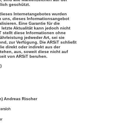
lich geschützt.
dieses Internetangebotes wurden
n uns, dieses Informationsangebot
lisieren. Eine Garantie für die
 letzte Aktualität kann jedoch nicht
stellt diese Informationen ohne
hrleistung jedweder Art, sei sie
end, zur Verfügung. Die ARSiT schließt
ie direkt oder indirekt aus der
ehen, aus, soweit diese nicht auf
keit von ARSiT beruhen.
)
fh) Andreas Rischer
ersloh
er