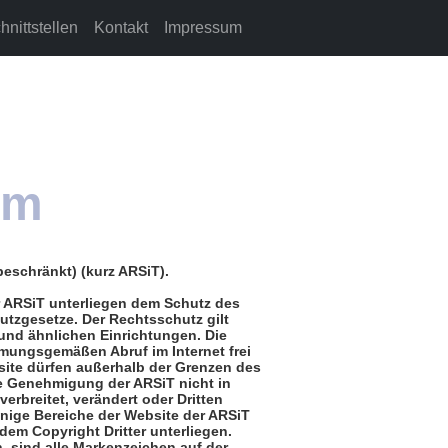
hnittstellen
Kontakt
Impressum
um
eschränkt) (kurz ARSiT).
er ARSiT unterliegen dem Schutz des
utzgesetze. Der Rechtsschutz gilt
nd ähnlichen Einrichtungen. Die
mmungsgemäßen Abruf im Internet frei
bsite dürfen außerhalb der Grenzen des
he Genehmigung der ARSiT nicht in
 verbreitet, verändert oder Dritten
nige Bereiche der Website der ARSiT
dem Copyright Dritter unterliegen.
 sind alle Markenzeichen auf der