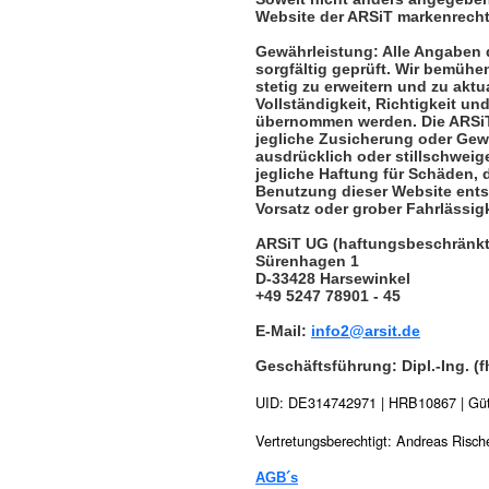
Website der ARSiT markenrecht
Gewährleistung: Alle Angaben 
sorgfältig geprüft. Wir bemühe
stetig zu erweitern und zu aktua
Vollständigkeit, Richtigkeit und
übernommen werden. Die ARSiT 
jegliche Zusicherung oder Gewä
ausdrücklich oder stillschweig
jegliche Haftung für Schäden, d
Benutzung dieser Website entst
Vorsatz oder grober Fahrlässig
ARSiT UG (haftungsbeschränkt
Sürenhagen 1
D-33428 Harsewinkel
+49 5247 78901 - 45
E-Mail:
info2
@arsit.de
Geschäftsführung: Dipl.-Ing. (
UID: DE314742971 | HRB10867 | Güt
Vertretungsberechtigt: Andreas Risch
AGB´s